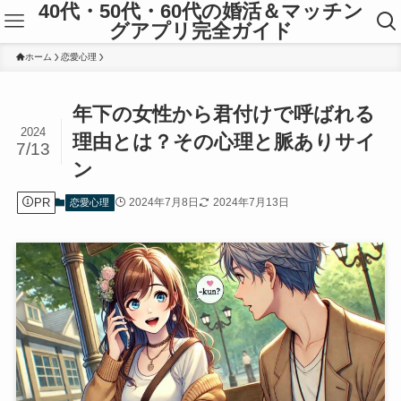
40代・50代・60代の婚活＆マッチン
グアプリ完全ガイド
ホーム
恋愛心理
年下の女性から君付けで呼ばれる
2024
理由とは？その心理と脈ありサイ
7/13
ン
PR
2024年7月8日
2024年7月13日
恋愛心理