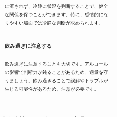
に流されず、冷静に状況を判断することで、健全
な関係を保つことができます。特に、感情的にな
りやすい場面では冷静な判断が求められます。
飲み過ぎに注意する
飲み過ぎに注意することも大切です。アルコール
の影響で判断力が鈍ることがあるため、適量を守
りましょう。飲み過ぎることで誤解やトラブルが
生じる可能性があるため、注意が必要です。