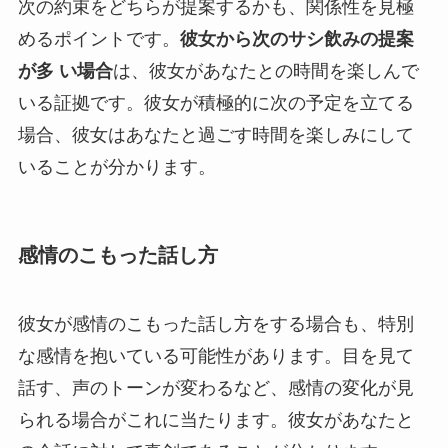
次の約束をどちらが提案するかも、関係性を見極
めるポイントです。
彼女から次のサシ飲みの提案
が多 い場合
は、彼女があなたとの時間を楽しんで
いる証拠です。彼女が積極的に次の予定を立てる
場合、彼女はあなたと過ごす時間を楽しみにして
いることが分かります。
感情のこもった話し方
彼女が感情のこもった話し方をする場合も、特別
な感情を抱いている可能性があります。目を見て
話す、声のトーンが変わるなど、感情の変化が見
られる場合がこれに当たります。彼女があなたと