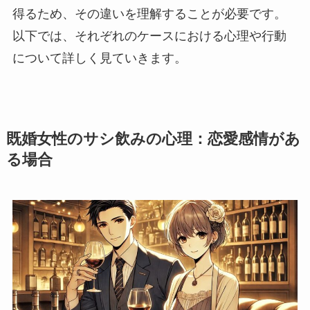
得るため、その違いを理解することが必要です。
以下では、それぞれのケースにおける心理や行動
について詳しく見ていきます。
既婚女性のサシ飲みの心理：恋愛感情があ
る場合