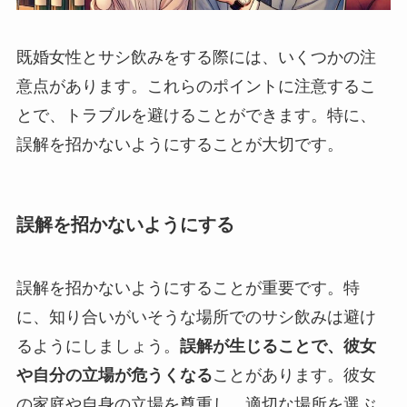
既婚女性とサシ飲みをする際には、いくつかの注
意点があります。これらのポイントに注意するこ
とで、トラブルを避けることができます。特に、
誤解を招かないようにすることが大切です。
誤解を招かないようにする
誤解を招かないようにすることが重要です。特
に、知り合いがいそうな場所でのサシ飲みは避け
るようにしましょう。
誤解が生じることで、彼女
や自分の立場が危うくなる
ことがあります。彼女
の家庭や自身の立場を尊重し、適切な場所を選ぶ