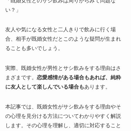
「既婚女性とのサシ飲みは周りからみて問題な
い？」
友人や気になる女性と二人きりで飲みに行く場
合、相手が既婚女性だとこのような疑問が生まれ
ることも多いでしょう。
実際、既婚女性が男性とサシ飲みをする理由はさ
まざまです。
恋愛感情がある場合もあれば、純粋
に友人として楽しんでいる場合も
あります。
本記事では、
既婚女性がサシ飲みをする理由やそ
の心理を見分ける方法
についてわかりやすく解説
します。その心理を理解し、適切に対応すること