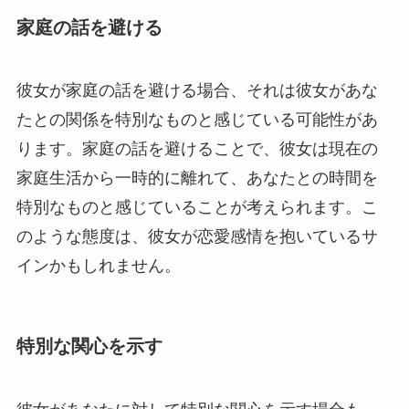
家庭の話を避ける
彼女が家庭の話を避ける場合、それは彼女があな
たとの関係を特別なものと感じている可能性があ
ります。家庭の話を避けることで、彼女は現在の
家庭生活から一時的に離れて、あなたとの時間を
特別なものと感じていることが考えられます。こ
のような態度は、彼女が恋愛感情を抱いているサ
インかもしれません。
特別な関心を示す