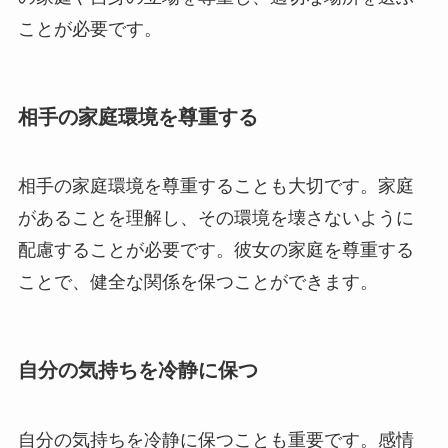
ことが必要です。
相手の家庭環境を尊重する
相手の家庭環境を尊重することも大切です。家庭
があることを理解し、その環境を壊さないように
配慮することが必要です。彼女の家庭を尊重する
ことで、健全な関係を保つことができます。
自分の気持ちを冷静に保つ
自分の気持ちを冷静に保つことも重要です。感情