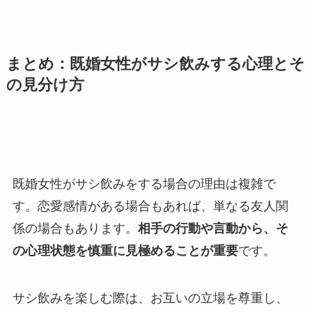
まとめ：既婚女性がサシ飲みする心理とそ
の見分け方
既婚女性がサシ飲みをする場合の理由は複雑で
す。恋愛感情がある場合もあれば、単なる友人関
係の場合もあります。
相手の行動や言動から、そ
の心理状態を慎重に見極めることが重要
です。
サシ飲みを楽しむ際は、お互いの立場を尊重し、