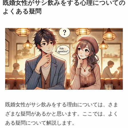
既婚女性がサシ飲みをする心理についての
よくある疑問
既婚女性がサシ飲みをする理由については、さま
ざまな疑問があるかと思います。ここでは、よく
ある疑問について解説します。