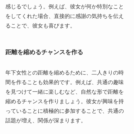
感じるでしょう。例えば、彼女が何か特別なこと
をしてくれた場合、直接的に感謝の気持ちを伝え
ることで、彼女も喜びます。
距離を縮めるチャンスを作る
年下女性との距離を縮めるために、二人きりの時
間を作ることも効果的です。例えば、共通の趣味
を見つけて一緒に楽しむなど、自然な形で距離を
縮めるチャンスを作りましょう。彼女が興味を持
っていることに積極的に参加することで、共通の
話題が増え、関係が深まります。