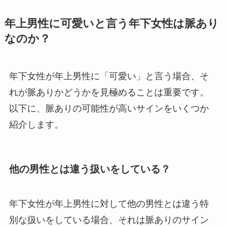
年上男性に可愛いと言う年下女性は脈あり
なのか？
年下女性が年上男性に「可愛い」と言う場合、そ
れが脈ありかどうかを見極めることは重要です。
以下に、脈ありの可能性が高いサインをいくつか
紹介します。
他の男性とは違う扱いをしている？
年下女性が年上男性に対して他の男性とは違う特
別な扱いをしている場合、それは脈ありのサイン