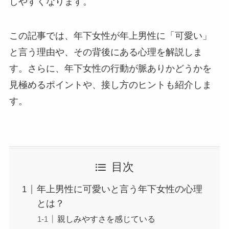
しやすくなります。
この記事では、年下女性が年上男性に「可愛い」
と言う理由や、その背後にある心理を解説しま
す。さらに、年下女性の行動が脈ありかどうかを
見極めるポイントや、接し方のヒントも紹介しま
す。
目次
年上男性に可愛いと言う年下女性の心理
とは？
親しみやすさを感じている