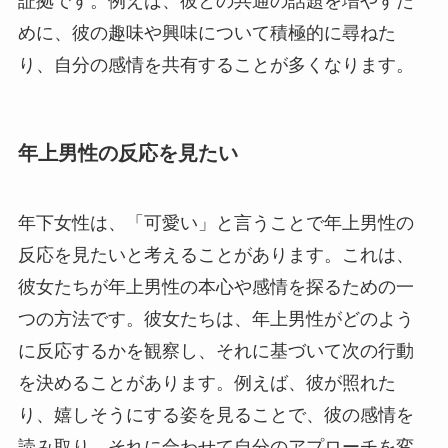
証拠です。例えば、彼との共通の話題を増やすた
めに、彼の趣味や興味について積極的に尋ねた
り、自分の感情を共有することが多くなります。
年上男性の反応を見たい
年下女性は、「可愛い」と言うことで年上男性の
反応を見たいと考えることがあります。これは、
彼女たちが年上男性の本心や感情を探るための一
つの方法です。彼女たちは、年上男性がどのよう
に反応するかを観察し、それに基づいて次の行動
を決めることがあります。例えば、彼が照れた
り、嬉しそうにする姿を見ることで、彼の感情を
読み取り、それに合わせて自分のアプローチを変