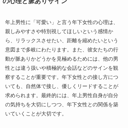
の心理と脈ありサイン
年上男性に「可愛い」と言う年下女性の心理は、
親しみやすさや特別視してほしいという感情か
ら、リラックスさせたい、距離を縮めたいという
意図まで多岐にわたります。また、彼女たちの行
動が脈ありかどうかを見極めるためには、他の男
性とは違う扱いや積極的な会話などのサインを観
察することが重要です。年下女性との接し方につ
いても、自然体で接し、優しくリードすることが
求められます。最終的には、年上男性自身が自分
の気持ちを大切にしつつ、年下女性との関係を築
いていくことが大切です。