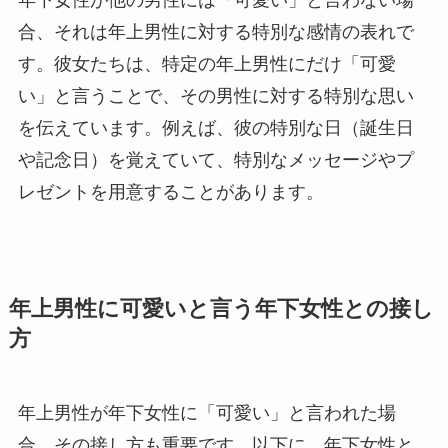
年下女性が他の男性には「可愛い」と言わない場
合、それは年上男性に対する特別な感情の表れで
す。彼女たちは、特定の年上男性にだけ「可愛
い」と言うことで、その男性に対する特別な思い
を伝えています。例えば、彼の特別な日（誕生日
や記念日）を覚えていて、特別なメッセージやプ
レゼントを用意することがあります。
年上男性に可愛いと言う年下女性との接し
方
年上男性が年下女性に「可愛い」と言われた場
合、その接し方も重要です。以下に、年下女性と