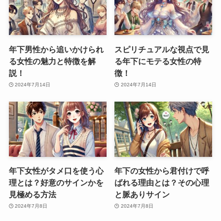
年下男性から追いかけられ
スピリチュアルな視点で見
る女性の魅力と特徴を解
る年下にモテる女性の特
説！
徴！
2024年7月14日
2024年7月14日
年下女性がタメ口を使う心
年下の女性から君付けで呼
理とは？好意のサインかを
ばれる理由とは？その心理
見極める方法
と脈ありサイン
2024年7月8日
2024年7月8日